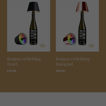
Sompex verlichting
Sompex verlichting
Zwart
Roségoud
€
79,99
€
89,00