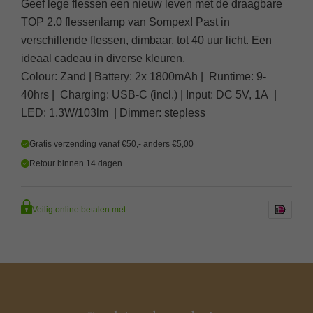
Geef lege flessen een nieuw leven met de draagbare
TOP 2.0 flessenlamp van Sompex! Past in
verschillende flessen, dimbaar, tot 40 uur licht. Een
ideaal cadeau in diverse kleuren.
Colour: Zand | Battery: 2x 1800mAh | Runtime: 9-
40hrs | Charging: USB-C (incl.) | Input: DC 5V, 1A |
LED: 1.3W/103lm | Dimmer: stepless
Gratis verzending vanaf €50,- anders €5,00
Retour binnen 14 dagen
Veilig online betalen met: