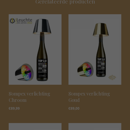
Gerelateerde producten
Sompex verlichting
Sompex verlichting
Chroom
Goud
€
89,99
€
89,00